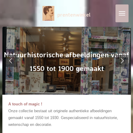
Ga
direct
prentenwinkel
naar
de
hoofdinhoud
f
A touch of magic !
Onze collectie bestaat uit originele authentieke afbeeldingen
gemaakt vanaf 1550 tot 1930. Gespecialiseerd in natuurhistorie,
wetenschap en decoratie.