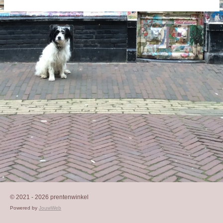
n
e
n
© 2021 - 2026 prentenwinkel
Powered by
JouwWeb